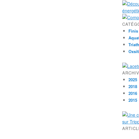
CATÉG
Finis
Aqua
Triat
Oxsit
ARCHI
2025
2018
2016
2015
ARTIC