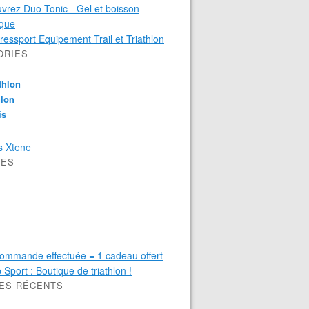
ORIES
thlon
hlon
is
VES
LES RÉCENTS