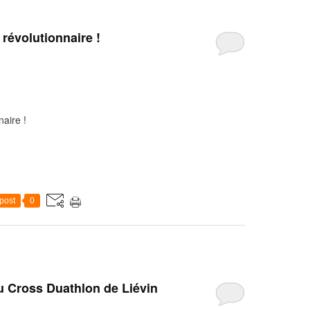
 révolutionnaire !
naire !
post
0
 Cross Duathlon de Liévin