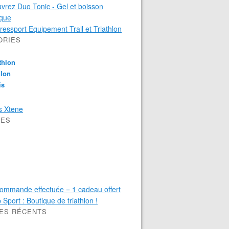
ORIES
thlon
hlon
is
VES
LES RÉCENTS