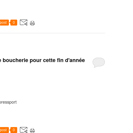
post
0
 boucherie pour cette fin d'année
pressport
post
0