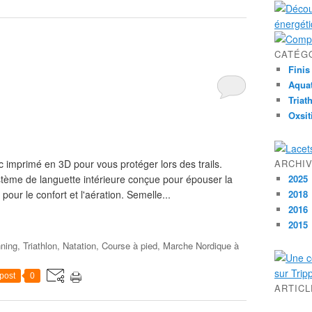
CATÉG
Finis
Aqua
Triat
Oxsit
mprimé en 3D pour vous protéger lors des trails.
ARCHI
stème de languette intérieure conçue pour épouser la
2025
our le confort et l'aération. Semelle...
2018
2016
2015
nning, Triathlon, Natation, Course à pied, Marche Nordique à
post
0
ARTIC