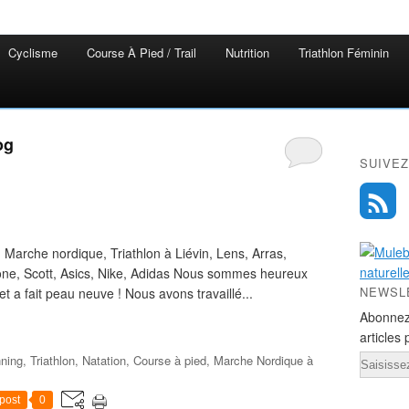
Cyclisme
Course À Pied / Trail
Nutrition
Triathlon Féminin
og
SUIVEZ
 Marche nordique, Triathlon à Liévin, Lens, Arras,
ne, Scott, Asics, Nike, Adidas Nous sommes heureux
NEWSL
t a fait peau neuve ! Nous avons travaillé...
Abonnez
articles 
nning, Triathlon, Natation, Course à pied, Marche Nordique à
Email
post
0